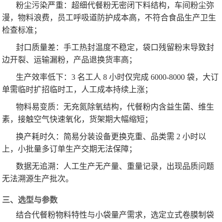
粉尘污染严重：超细代餐粉无密闭下料结构，车间粉尘弥
漫，物料浪费，员工呼吸道防护成本高，不符合食品生产卫生
检查标准；
封口质量差：手工热封温度不稳定，袋口残留粉末导致封
边开裂、运输漏粉，产品退换货率高；
生产效率低下：3 名工人 8 小时仅完成 6000-8000 袋，大订
单需临时扩招临时工，人工成本持续上涨；
物料易变质：无充氮除氧结构，代餐粉内含益生菌、维生
素，接触空气快速氧化，货架期大幅缩短；
换产耗时久：简易分装设备更换克重、品类需 2 小时以
上，小批量多订单生产交期无法保障；
数据无追溯：人工生产无产量、重量记录，出现品质问题
无法溯源生产批次。
三、选型与参数
结合代餐粉物料特性与小袋量产需求，选定立式卷膜制袋