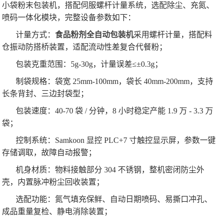
小袋粉末包装机，搭配伺服螺杆计量系统，选配除尘、充氮、
喷码一体化模块，完整设备参数如下：
计量方式：
食品粉剂全自动包装机
采用螺杆计量，搭配料
仓振动防搭桥装置，适配流动性差复合代餐粉；
包装克重范围：5g-30g，计量误差≤±0.3g；
制袋规格：袋宽 25mm-100mm，袋长 40mm-200mm，支持
长条背封、三边封袋型；
包装速度：40-70 袋 / 分钟，8 小时稳定产能 1.9 万 - 3.3 万
袋；
控制系统：Samkoon 显控 PLC+7 寸触控显示屏，参数一键
存储调取，故障自动报警；
机身材质：物料接触部分 304 不锈钢，整机密闭防尘外
壳，内置脉冲粉尘回收装置；
选配功能：氮气填充保鲜、自动日期喷码、易撕口冲孔、
成品重量复检、静电消除装置；