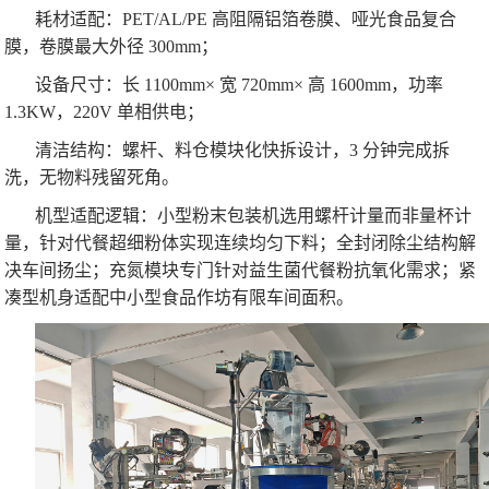
耗材适配：PET/AL/PE 高阻隔铝箔卷膜、哑光食品复合
膜，卷膜最大外径 300mm；
设备尺寸：长 1100mm× 宽 720mm× 高 1600mm，功率
1.3KW，220V 单相供电；
清洁结构：螺杆、料仓模块化快拆设计，3 分钟完成拆
洗，无物料残留死角。
机型适配逻辑：小型粉末包装机选用螺杆计量而非量杯计
量，针对代餐超细粉体实现连续均匀下料；全封闭除尘结构解
决车间扬尘；充氮模块专门针对益生菌代餐粉抗氧化需求；紧
凑型机身适配中小型食品作坊有限车间面积。