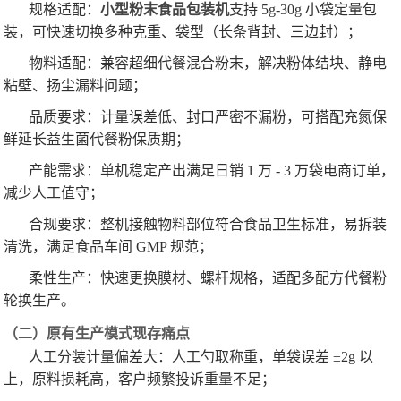
规格适配：
小型粉末食品包装机
支持 5g-30g 小袋定量包
装，可快速切换多种克重、袋型（长条背封、三边封）；
物料适配：兼容超细代餐混合粉末，解决粉体结块、静电
粘壁、扬尘漏料问题；
品质要求：计量误差低、封口严密不漏粉，可搭配充氮保
鲜延长益生菌代餐粉保质期；
产能需求：单机稳定产出满足日销 1 万 - 3 万袋电商订单，
减少人工值守；
合规要求：整机接触物料部位符合食品卫生标准，易拆装
清洗，满足食品车间 GMP 规范；
柔性生产：快速更换膜材、螺杆规格，适配多配方代餐粉
轮换生产。
（二）原有生产模式现存痛点
人工分装计量偏差大：人工勺取称重，单袋误差 ±2g 以
上，原料损耗高，客户频繁投诉重量不足；