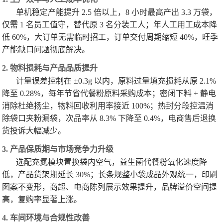
单机稳定产能提升 2.5 倍以上，8 小时最高产出 3.3 万袋，
仅需 1 名员工值守，替代原 3 名分装工人；年人工用工成本降
低 60%，大订单无需临时招工，订单交付周期缩短 40%，旺季
产能缺口问题彻底解决。
2. 物料损耗与产品品质提升
计量误差控制在 ±0.3g 以内，原料过量填充损耗从原 2.1%
降至 0.28%，每年节省代餐粉原料采购成本；密闭下料 + 静电
消除杜绝扬尘，物料回收利用率接近 100%；热封分段控温消
除袋口夹粉漏袋，次品率从 8.3% 下降至 0.4%，电商售后退换
货投诉大幅减少。
3. 产品保质期与市场竞争力升级
选配充氮模块置换袋内空气，益生菌代餐粉氧化速度降
低，产品货架期延长 30%；长条规整小袋成品外观统一，印刷
图案不变形，商超、电商陈列展示效果提升，品牌溢价空间提
高，复购率显著上涨。
4. 车间环境与合规性改善