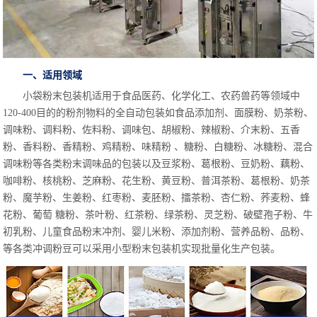
一、适用领域
小袋粉末包装机适用于食品医药、化学化工、农药兽药等领域中
120-400目的的粉剂物料的全自动包装如食品添加剂、面膜粉、奶茶粉、
调味粉、调料粉、佐料粉、调味包、胡椒粉、辣椒粉、介末粉、五香
粉、香料粉、香精粉、鸡精粉、味精粉 、糖粉、白糖粉、冰糖粉、混合
调味粉等各类粉末调味品的包装以及豆浆粉、葛根粉、豆奶粉、藕粉、
咖啡粉、核桃粉、芝麻粉、花生粉、黄豆粉、普洱茶粉、葛根粉、奶茶
粉、魔芋粉、生姜粉、红枣粉、麦胚粉、擂茶粉、杏仁粉、荞麦粉、蜂
花粉、葡萄 糖粉、茶叶粉、红茶粉、绿茶粉、灵芝粉、破壁孢子粉、牛
初乳粉、儿童食品粉末冲剂、婴儿米粉、添加剂粉、营养品粉、品粉、
等各类冲调粉豆可以采用小型粉末包装机实现批量化生产包装。