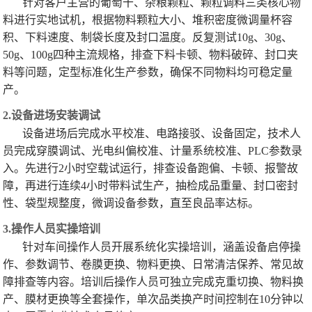
针对客户主营的葡萄干、杂粮颗粒、颗粒调料三类核心物
料进行实地试机，根据物料颗粒大小、堆积密度微调量杯容
积、下料速度、制袋长度及封口温度。反复测试10g、30g、
50g、100g四种主流规格，排查下料卡顿、物料破碎、封口夹
料等问题，定型标准化生产参数，确保不同物料均可稳定量
产。
2.设备进场安装调试
设备进场后完成水平校准、电路接驳、设备固定，技术人
员完成穿膜调试、光电纠偏校准、计量系统校准、PLC参数录
入。先进行2小时空载试运行，排查设备跑偏、卡顿、报警故
障，再进行连续4小时带料试生产，抽检成品重量、封口密封
性、袋型规整度，微调设备参数，直至良品率达标。
3.操作人员实操培训
针对车间操作人员开展系统化实操培训，涵盖设备启停操
作、参数调节、卷膜更换、物料更换、日常清洁保养、常见故
障排查等内容。培训后操作人员可独立完成克重切换、物料换
产、膜材更换等全套操作，单次品类换产时间控制在10分钟以