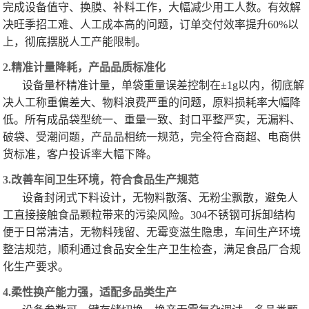
完成设备值守、换膜、补料工作，大幅减少用工人数。有效解
决旺季招工难、人工成本高的问题，订单交付效率提升60%以
上，彻底摆脱人工产能限制。
2.精准计量降耗，产品品质标准化
设备量杯精准计量，单袋重量误差控制在±1g以内，彻底解
决人工称重偏差大、物料浪费严重的问题，原料损耗率大幅降
低。所有成品袋型统一、重量一致、封口平整严实，无漏料、
破袋、受潮问题，产品品相统一规范，完全符合商超、电商供
货标准，客户投诉率大幅下降。
3.改善车间卫生环境，符合食品生产规范
设备封闭式下料设计，无物料散落、无粉尘飘散，避免人
工直接接触食品颗粒带来的污染风险。304不锈钢可拆卸结构
便于日常清洁，无物料残留、无霉变滋生隐患，车间生产环境
整洁规范，顺利通过食品安全生产卫生检查，满足食品厂合规
化生产要求。
4.柔性换产能力强，适配多品类生产