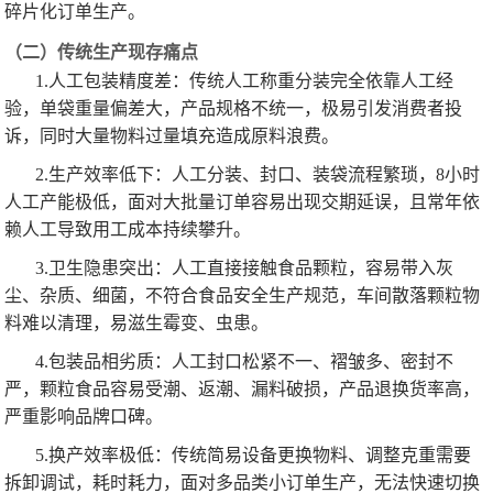
碎片化订单生产。
（二）传统生产现存痛点
1.人工包装精度差：传统人工称重分装完全依靠人工经
验，单袋重量偏差大，产品规格不统一，极易引发消费者投
诉，同时大量物料过量填充造成原料浪费。
2.生产效率低下：人工分装、封口、装袋流程繁琐，8小时
人工产能极低，面对大批量订单容易出现交期延误，且常年依
赖人工导致用工成本持续攀升。
3.卫生隐患突出：人工直接接触食品颗粒，容易带入灰
尘、杂质、细菌，不符合食品安全生产规范，车间散落颗粒物
料难以清理，易滋生霉变、虫患。
4.包装品相劣质：人工封口松紧不一、褶皱多、密封不
严，颗粒食品容易受潮、返潮、漏料破损，产品退换货率高，
严重影响品牌口碑。
5.换产效率极低：传统简易设备更换物料、调整克重需要
拆卸调试，耗时耗力，面对多品类小订单生产，无法快速切换