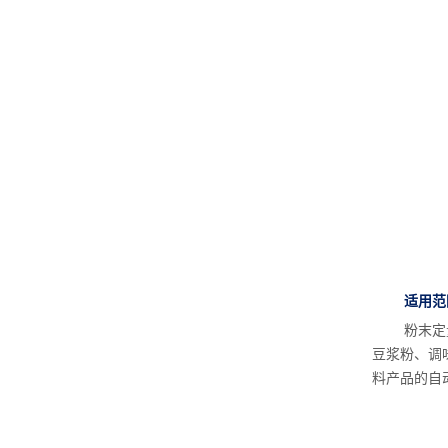
适用范
粉末定
豆浆粉、调
料产品的自