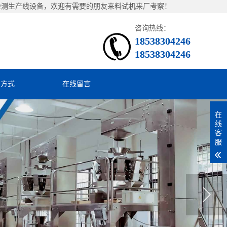
检测生产线设备，欢迎有需要的朋友来料试机来厂考察！
咨询热线：
18538304246
18538304246
系方式
在线留言
在
线
客
服