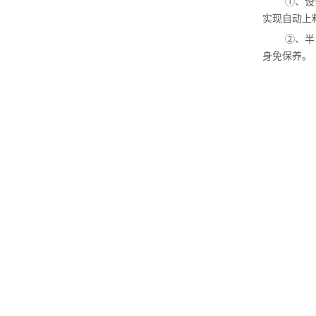
①、设
实现自动上
②、半
身免保养。