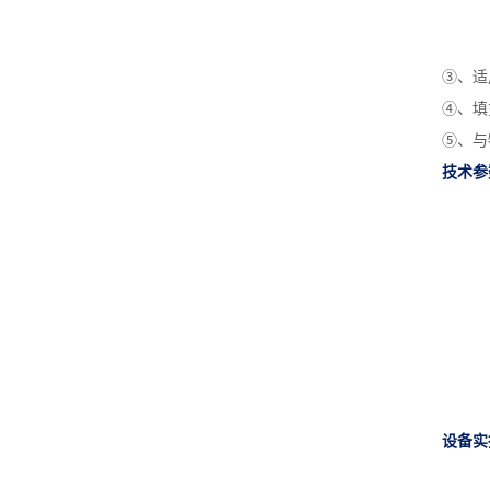
③、适
④、填
⑤、与
技术参
设备实