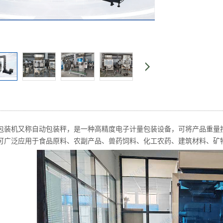
斤包装机又称自动包装秤，是一种高精度电子计量包装设备，可将产品重量
可广泛应用于食品原料、农副产品、兽药饲料、化工农药、建筑材料、矿