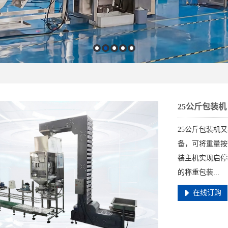
25公斤包装机
25公斤包装机
备，可将重量按
装主机实现启停
的称重包装...
在线订购