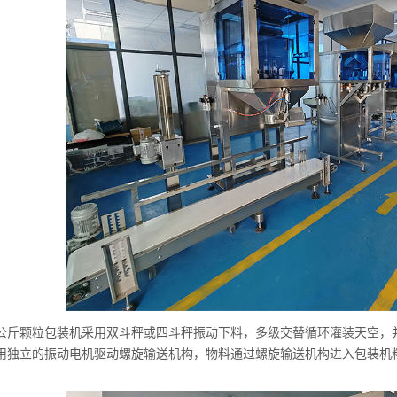
5公斤颗粒包装机采用双斗秤或四斗秤振动下料，多级交替循环灌装天空，
用独立的振动电机驱动螺旋输送机构，物料通过螺旋输送机构进入包装机