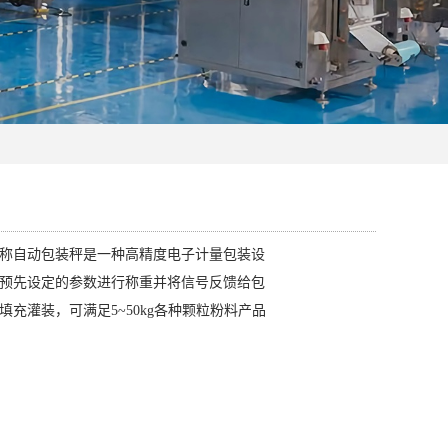
又称自动包装秤是一种高精度电子计量包装设
预先设定的参数进行称重并将信号反馈给包
填充灌装，可满足5~50kg各种颗粒粉料产品