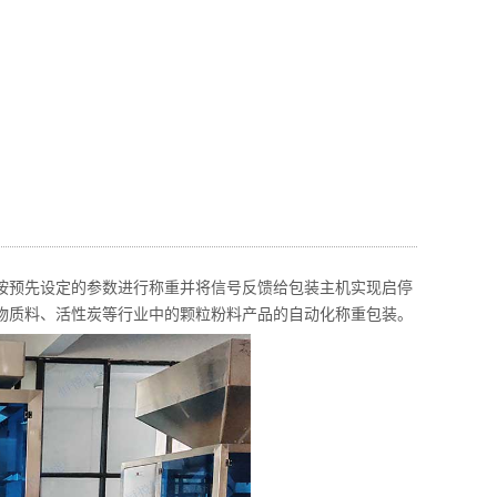
按预先设定的参数进行称重并将信号反馈给包装主机实现启停
物质料、活性炭等行业中的颗粒粉料产品的自动化称重包装。