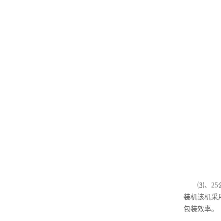
⑶、2
装机
该机采
包装效率。