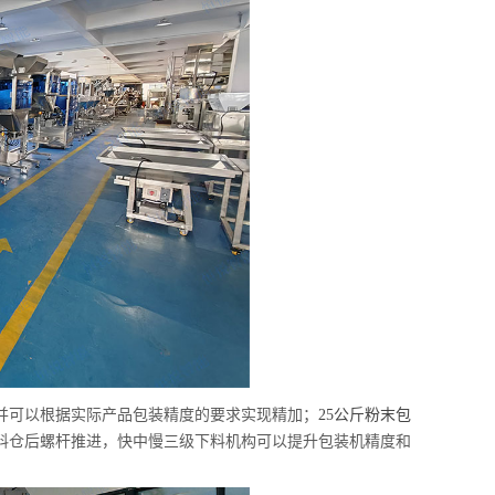
并可以根据实际产品包装精度的要求实现精加；
25公斤粉末包
料仓后螺杆推进，快中慢三级下料机构可以提升包装机精度和