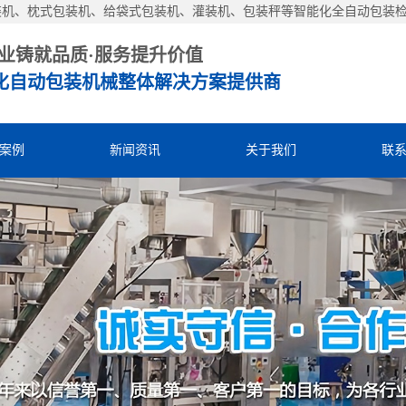
装机、枕式包装机、给袋式包装机、灌装机、包装秤等智能化全自动包装
业铸就品质·服务提升价值
化自动包装机械整体解决方案提供商
案例
新闻资讯
关于我们
联