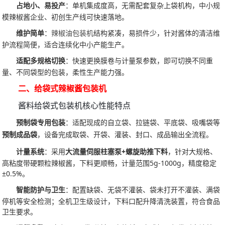
占地小、易投产
：单机集成度高，无需配套复杂上袋机构，中小规
模辣椒酱企业、初创生产线可快速落地。
维护简单
：
辣椒油包装机
结构紧凑，易损件少，针对酱体的清洁维
护流程简便，适合连续化中小产能生产。
适配多规格切换
：快速更换膜卷与计量泵参数，即可切换不同重
量、不同袋型的包装，柔性生产能力强。
二、给袋式辣椒酱包装机
酱料给袋式包装机核心性能特点
预制袋专用包装
：适配现成的自立袋、拉链袋、平底袋、吸嘴袋等
预制成品袋
，设备完成取袋、开袋、灌装、封口、成品输出全流程。
计量系统
：采用
大流量伺服柱塞泵+螺旋助推下料
，针对大规格、
高粘度带硬颗粒辣椒酱，下料更顺畅，计量范围5g-1000g，精度稳定
±0.5%。
智能防护与卫生
：配置缺袋、无袋不灌装、袋未打开不灌装、满袋
停机等安全检测；全机卫生级设计，下料口配升降清洗装置，符合食品
卫生要求。