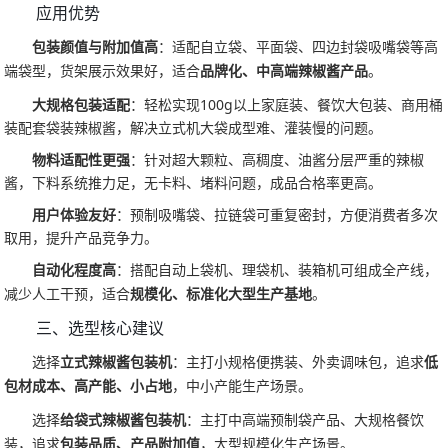
应用优势
包装颜值与附加值高
：适配自立袋、平面袋、四边封袋吸嘴袋等高
端袋型，货架展示效果好，适合
品牌化、中高端辣椒酱产品
。
大规格包装适配
：轻松实现100g以上家庭装、餐饮大包装、商用桶
装配套袋装辣椒酱，解决立式机大袋成型难、灌装慢的问题。
物料适配性更强
：针对超大颗粒、高稠度、油酱分层严重的辣椒
酱，下料系统推力足，无卡料、堵料问题，成品合格率更高。
用户体验友好
：预制吸嘴袋、拉链袋可重复密封，方便消费者多次
取用，提升产品竞争力。
自动化程度高
：搭配自动上袋机、理袋机、装箱机可组成全产线，
减少人工干预，适合
规模化、标准化大型生产基地
。
三、选型核心建议
选择
立式辣椒酱包装机
：主打小规格便携装、外卖调味包，追求
低
包材成本、高产能、小占地
，中小产能生产场景。
选择
给袋式辣椒酱包装机
：主打中高端预制袋产品、大规格餐饮
装，追求
包装品质、产品附加值
，大型规模化生产场景。