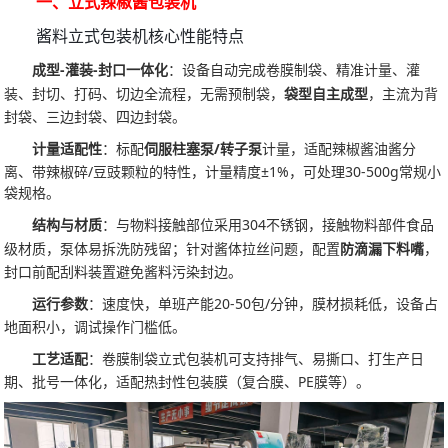
一、立式辣椒酱包装机
酱料立式包装机核心性能特点
成型-灌装-封口一体化
：设备自动完成卷膜制袋、精准计量、灌
装、封切、打码、切边全流程，无需预制袋，
袋型自主成型
，主流为背
封袋、三边封袋、四边封袋。
计量适配性
：标配
伺服柱塞泵/转子泵
计量，适配辣椒酱油酱分
离、带辣椒碎/豆豉颗粒的特性，计量精度±1%，可处理30-500g常规小
袋规格。
结构与材质
：与物料接触部位采用304不锈钢，接触物料部件食品
级材质，泵体易拆洗防残留；针对酱体拉丝问题，配置
防滴漏下料嘴
，
封口前配刮料装置避免酱料污染封边。
运行参数
：速度快，单班产能20-50包/分钟，膜材损耗低，设备占
地面积小，调试操作门槛低。
工艺适配
：卷膜制袋立式包装机可支持排气、易撕口、打生产日
期、批号一体化，适配热封性包装膜（复合膜、PE膜等）。