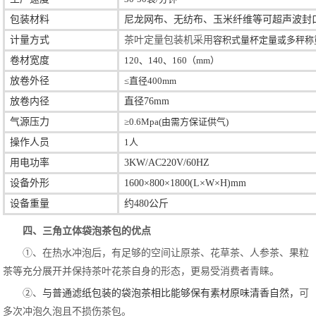
包装材料
尼龙网布、无纺布、玉米纤维等可超声波封
计量方式
茶叶定量包装机采用
容积式量杯定量或多秤称
卷材宽度
120、140、160（mm）
放卷外径
≤直径400mm
放卷内径
直径76mm
气源压力
≥0.6Mpa(由需方保证供气)
操作人员
1人
用电功率
3KW/AC220V/60HZ
设备外形
1600×800×1800(L×W×H)mm
设备重量
约480公斤
四、三角立体袋泡茶包的优点
①、在热水冲泡后，有足够的空间让原茶、花草茶、人参茶、果粒
茶等充分展开并保持茶叶花茶自身的形态，更易受消费者青睐。
②、
与普通滤纸包装的袋泡茶相比能够保有素材原味清香自然，
可
多次冲泡久泡且不损伤茶包。