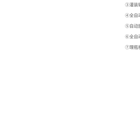
③灌装
④全自
⑤自动
⑥全自
⑦理瓶