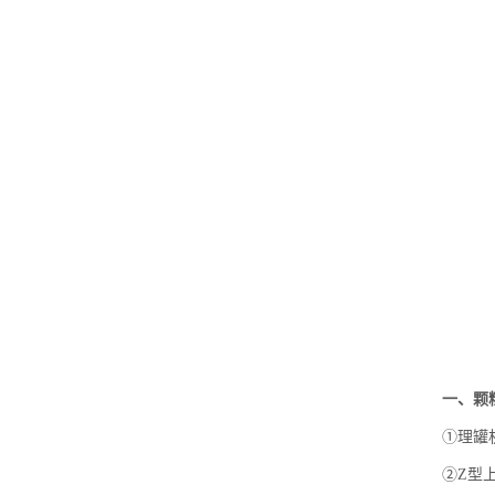
一、颗
①理罐
②Z型