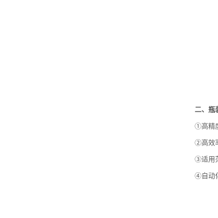
二、瓶
①高精
②高效
③适用
④自动