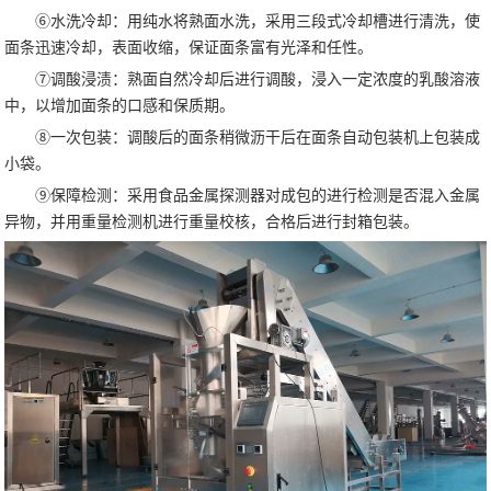
⑥水洗冷却：用纯水将熟面水洗，采用三段式冷却槽进行清洗，使
面条迅速冷却，表面收缩，保证面条富有光泽和任性。
⑦调酸浸渍：熟面自然冷却后进行调酸，浸入一定浓度的乳酸溶液
中，以增加面条的口感和保质期。
⑧一次包装：调酸后的面条稍微沥干后在面条自动包装机上包装成
小袋。
⑨保障检测：采用食品金属探测器对成包的进行检测是否混入金属
异物，并用重量检测机进行重量校核，合格后进行封箱包装。