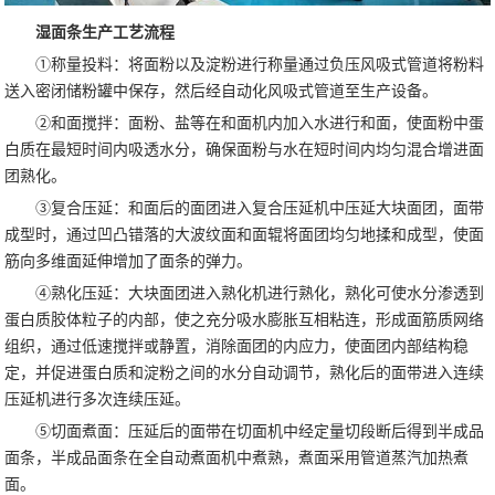
湿面条生产工艺流程
①称量投料：将面粉以及淀粉进行称量通过负压风吸式管道将粉料
送入密闭储粉罐中保存，然后经自动化风吸式管道至生产设备。
②和面搅拌：面粉、盐等在和面机内加入水进行和面，使面粉中蛋
白质在最短时间内吸透水分，确保面粉与水在短时间内均匀混合增进面
团熟化。
③复合压延：和面后的面团进入复合压延机中压延大块面团，面带
成型时，通过凹凸错落的大波纹面和面辊将面团均匀地揉和成型，使面
筋向多维面延伸增加了面条的弹力。
④熟化压延：大块面团进入熟化机进行熟化，熟化可使水分渗透到
蛋白质胶体粒子的内部，使之充分吸水膨胀互相粘连，形成面筋质网络
组织，通过低速搅拌或静置，消除面团的内应力，使面团内部结构稳
定，并促进蛋白质和淀粉之间的水分自动调节，熟化后的面带进入连续
压延机进行多次连续压延。
⑤切面煮面：压延后的面带在切面机中经定量切段断后得到半成品
面条，半成品面条在全自动煮面机中煮熟，煮面采用管道蒸汽加热煮
面。