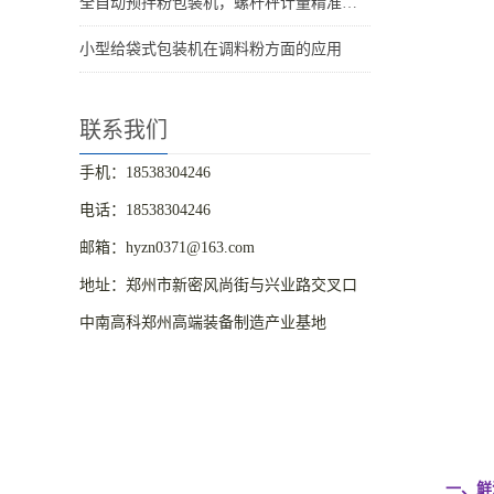
全自动预拌粉包装机，螺杆秤计量精准粉体包装设备
小型给袋式包装机在调料粉方面的应用
联系我们
手机：18538304246
电话：18538304246
邮箱：hyzn0371@163.com
地址：郑州市新密风尚街与兴业路交叉口
中南高科郑州高端装备制造产业基地
一、鲜