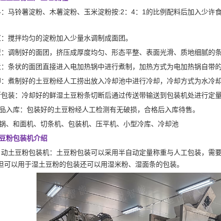
料：马铃薯淀粉、木薯淀粉、玉米淀粉按:2：4：1的比例配料后加入少
浆：搅拌均匀的淀粉加入少量水调制成面团。
型：调制好的面团，挤压成厚度均匀、形态平整、表面光滑、质地细腻的
煮：条状的面团直接进入电加热锅中进行煮制，加热方式为电加热锅自带
却：煮制好的土豆粉经人工捞出放入冷却池中进行冷却，冷却方式为水冷
断包装：冷却好的鲜湿土豆粉条切断后通过传送带输送到包装机处进行定
品入库：包装好的土豆粉经人工检测有无破损，合格后入库待售。
锅、和面机、切条机、包装机、压平机、小型冷库、冷却池
豆粉包装机介绍
自动土豆粉包装机：土豆粉包装可以采用半自动定量称重与人工包装，需
但可以用于湿土豆粉的包装还可以用湿米粉、湿面条的包装。