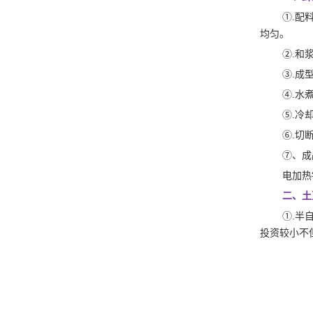
①.配
均匀。
②.和
③.成
④.水
⑤.冷
⑥.切
⑦、成
电加热
二、土
①.半
投资较小不