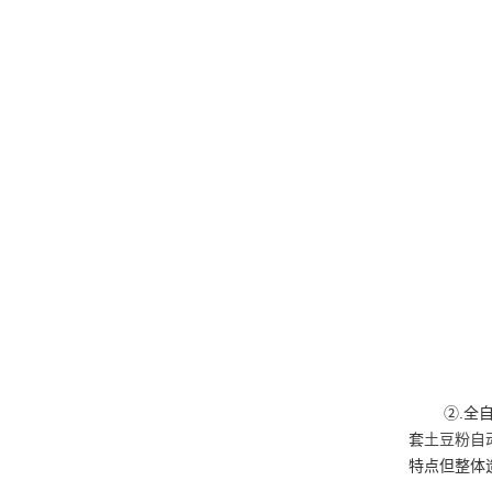
②.全
套
土豆粉自
特点但整体