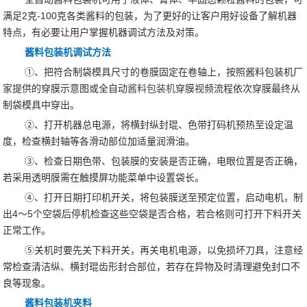
满足2克-100克各类酱料的包装，为了更好的让客户用好设备了解机器
特点，有必要让用户掌握机器调试方法及对策。
酱料包装机调试方法
①、把符合制袋模具尺寸的卷膜固定在卷轴上，按照酱料包装机厂
家提供的穿膜示意图或全自动
酱料包装机
穿膜视频流程依次穿膜最终从
制袋模具中穿出。
②、打开机器总电源，将横封纵封琨、色带打码机预热至设定温
度，检查横封轴等各滑动部位加适量润滑油。
③、检查日期色带、包装膜的安装是否正确，电眼位置是否正确，
若采用透明膜需在触摸屏功能菜单中设置袋长。
④、打开日期打印机开关，将包装膜送至预定位置，启动电机，制
出4～5个空袋后停机检查这些空袋是否合格，若合格则可打开下料开关
正常工作。
⑤关机时要先关下料开关，再关电机电源，以免损坏刀具，注意经
常检查清洁纵、横封琨齿形封合部位，若存在异物及时清理避免封口不
良等现象。
酱料包装机夹料