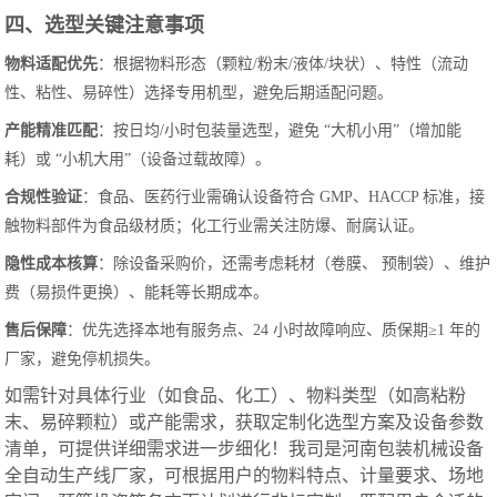
四、选型关键注意事项
物料适配优先
：根据物料形态（颗粒/粉末/液体/块状）、特性（流动
性、粘性、易碎性）选择专用机型，避免后期适配问题。
产能精准匹配
：按日均/小时包装量选型，避免 “大机小用”（增加能
耗）或 “小机大用”（设备过载故障）。
合规性验证
：食品、医药行业需确认设备符合 GMP、HACCP 标准，接
触物料部件为食品级材质；化工行业需关注防爆、耐腐认证。
隐性成本核算
：除设备采购价，还需考虑耗材（卷膜、 预制袋）、维护
费（易损件更换）、能耗等长期成本。
售后保障
：优先选择本地有服务点、24 小时故障响应、质保期≥1 年的
厂家，避免停机损失。
如需针对具体行业（如食品、化工）、物料类型（如高粘粉
末、易碎颗粒）或产能需求，获取定制化选型方案及设备参数
清单，可提供详细需求进一步细化！我司是河南包装机械设备
全自动生产线厂家，可根据用户的物料特点、计量要求、场地