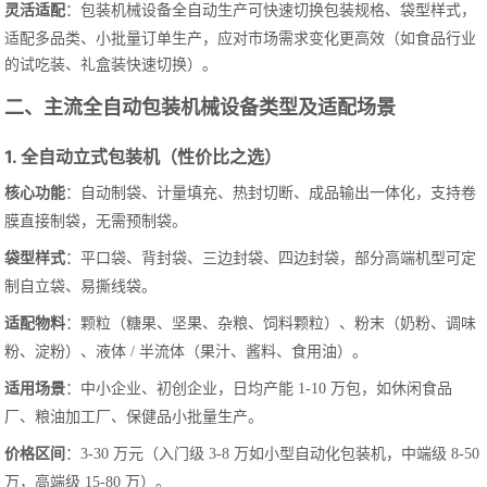
灵活适配
：包装机械设备全自动生产可快速切换包装规格、袋型样式，
适配多品类、小批量订单生产，应对市场需求变化更高效（如食品行业
的试吃装、礼盒装快速切换）。
二、主流全自动包装机械设备类型及适配场景
1. 全自动立式包装机（性价比之选）
核心功能
：自动制袋、计量填充、热封切断、成品输出一体化，支持卷
膜直接制袋，无需预制袋。
袋型样式
：平口袋、背封袋、三边封袋、四边封袋，部分高端机型可定
制自立袋、易撕线袋。
适配物料
：颗粒（糖果、坚果、杂粮、饲料颗粒）、粉末（奶粉、调味
粉、淀粉）、液体 / 半流体（果汁、酱料、食用油）。
适用场景
：中小企业、初创企业，日均产能 1-10 万包，如休闲食品
厂、粮油加工厂、保健品小批量生产。
价格区间
：3-30 万元（入门级 3-8 万如小型自动化包装机，中端级 8-50
万，高端级 15-80 万）。