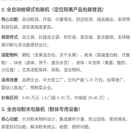
2. 全自动给袋式包装机（定位较高产品包装首选）
核心功能
：自动取袋、开袋、计量填充、封边检测、成品输出，采用预
制袋包装，袋型美观度更高。
袋型样式
：自立袋、拉链自立袋、异形袋、真空袋、复合膜袋，支持精
美印刷与多功能密封设计。
适配物料
：颗粒（坚果混合包、冻干水果）、粉末（高端蛋白粉、代餐
粉）、块状（卤味、饼干、速冻水饺）、液体 / 半流体（果酱、酸奶、
沙拉酱），尤其适配易碎、高粘、混合物料。
适用场景
：品牌企业、中大型工厂，日均产能 5-20 万包，如零食厂、
婴幼儿食品厂、预制菜企业。
价格区间
：6-80 万元（入门级 6-20 万，中端级 20-40 万）。
3. 全自动粉末包装机（粉体专用设备）
核心功能
：针对粉末物料设计，集成螺杆计量、防尘回收、密闭填充、
紧密封切功能，解决粉末扬尘、粘壁、搭桥问题。