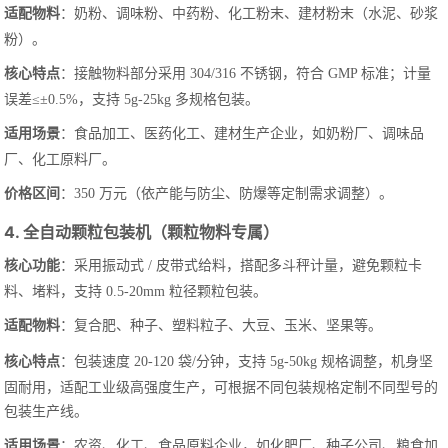
适配物料
：奶粉、调味粉、中药粉、化工粉末、建材粉末（水泥、砂浆
粉）。
核心特点
：接触物料部分采用 304/316 不锈钢，符合 GMP 标准；计量
误差≤±0.5%，支持 5g-25kg 多规格包装。
适用场景
：食品加工、医药化工、建材生产企业，如奶粉厂、调味品
厂、化工原料厂。
价格区间
：350 万元（依产能与防尘、防爆等定制需求调整）。
4. 全自动颗粒包装机（颗粒物料专属）
核心功能
：采用振动式 / 皮带式给料，搭配多斗秤计量，避免颗粒卡
料、堵料，支持 0.5-20mm 粒径颗粒包装。
适配物料
：复合肥、种子、塑料粒子、大豆、玉米、坚果等。
核心特点
：包装速度 20-120 袋/分钟，支持 5g-50kg 规格调整，机身坚
固耐用，适配工业级高强度生产，可根据不同包装规格定制不同型号的
包装生产线。
适用场景
：农资、化工、食品原料企业，如化肥厂、种子公司、粮食加