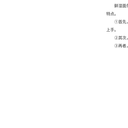
鲜湿面
特点。
①首先
上手。
②其次
③再者