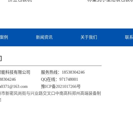
案例
新闻资讯
关于我们
联
们
智能科技有限公司
服务热线：18538304246
8304246
QQ在线：971748001
0371@163.com
豫ICP备2021017266号
州市新密风尚街与兴业路交叉口中南高科郑州高端装备制
地