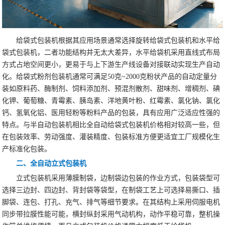
给袋式包装机根据其应用场景通常选择旋转给袋式包装机和水平给
袋式包装机，二者功能结构并无太大差异，水平给袋机采用直线式布局
方式占地空间更小，更易于与上下游生产线设备对接联动实现生产自动
化。给袋式粉剂包装机通常可满足50克~2000克粉状产品的自动定量分
装如原料药、酶制剂、饲料添加剂、预混剂散剂、甜味剂、增稠剂、碘
化钾、葡萄糖、青霉素、胰岛素、洋地黄叶粉、红霉素、氯化钠、氯化
钙、氢氧化铝、医用轻粉等粉料产品的包装，具有应用广泛适应性强的
特点。与半自动包装机相比全自动给袋式包装机价格相对较高一些，但
在包装效率、劳动强度、灌装精度、包装标准方便更适宜工厂规模化生
产标准化包装。
二、全自动立式包装机
立式包装机采用薄膜制袋，边制袋边包装的作业方式，包装袋型可
选择三边封、四边封、背封袋等袋型，在制袋工艺上可选择易撕口、插
脚袋、连包、打孔、充气、排气等细节要求。在其结构上采用伺服电机
同步带拉膜性能可能，横封纵封采用气动机构，动作平稳可靠，整机操