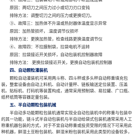
原因：两切刀之间压力过小或切刀刃口变钝
排除方法：调整切刀之间的压力或更换切刀。
③、故障三：加热体不升温或热封器体温度显示异常
原因：加热管损坏，.温度调节仪损坏
排除方法：更换加热管，检查线路更换温度调节仪
④、故障四：不拉膜制袋，拉袋电机不运转
原因：拉袋接近开关损坏，自动包装机控制器故障
排除方法：.更换拉袋接近开关，更换自动包装机控制器
四、自动颗粒灌装机
颗粒自动灌装机可采用两斗称、四斗秤或多头秤自动称重填充包
装，整套设备由自动上料机、自动计量秤、链板输送定位装置、压盖
机、贴标机、打码机等装置构成，通常采用预制袋、易拉罐、广口瓶、
纸杯纸筒等容器定量包装。
五、半自动颗粒包装机械
半自动多功能颗粒包装机通常实现全自动包装机中的称重与包装中
的其一功能，链斗式半自动包装机与半自动给袋式包装机通常采用人工
称重机器包装的方式，对于不宜自动称重或投资受限的情况下可采用此
种机器，鲜湿土豆粉包装机、鲜湿米粉包装机采用此类型的设备较多，