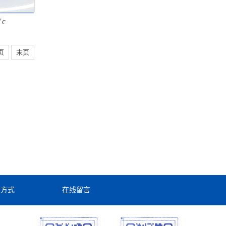
c
页
末页
系方式
在线留言