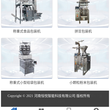
称重式食品包装机
拼豆包装机
称重式小型给袋包装机
小颗粒粉末包装机
Copyright © 2021 河南恒悦智能科技有限公司 版权所有
豫ICP备
2021017266号