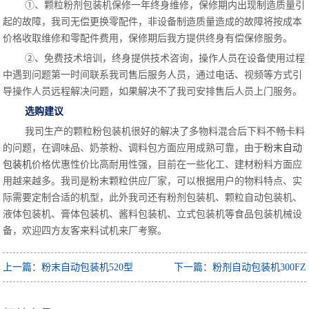
①、颗粒粉剂包装机保修一年终身维修，保修期内出现制造质量引
起的故障，我司无偿更换零配件，非设备制造质量造成的故障将按成本
价格收取维修和零配件费用，保修期后我方提供终身有偿保修服务。
②、免费技术培训，终身提供技术咨询，操作人员在设备使用过程
中遇到问题第一时间联系我司售后服务人员，通过电话、视频等方式引
导操作人员远程解决问题，如果解决不了我司安排售后人员上门服务。
选购建议
我司生产的颗粒粉包装机很好的解决了多物料混合后下料不畅卡料
的问题，在调味品、奶茶粉、调料包方面应用成熟可靠，由于
粉末自动
包装机
价格优惠性价比高耐用性强，目前在一些化工、建材粉料方面应
用越来越多。我司是粉末颗粒供应厂家，可以根据用户的物料特点、实
际需要定制合适的机型，此外我司还有粉剂包装机、颗粒自动包装机、
液体包装机、膏体包装机、酱料包装机、立式包装机等食品包装机械设
备，欢迎四方友客来料试机来厂考察。
上一篇：粉末自动包装机520型
下一篇：粉剂自动包装机300FZ