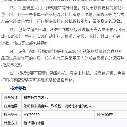
⑵、计量装置采用平推式旋转螺杆计量，有利于颗粒粉料的顺畅计
量下料，对于一些非单一产品的混合料如鸡精、味精、辣椒面等混合物
产品包装效果尤佳，可以解决
颗粒包装机
颗粒不均计量不稳定的现象。
⑶、包装过程全自动，从进料到成品包装过程无需人员干预即可完
成自动包装，整机可实现自动上料、称重、制袋、下料、封口、打码、
计数、输出等全部包装动作。
⑷、设备与物料接触部位均采用sus304不锈钢材质或符合食品药
品卫生质量许可的材质，核心电气元件采用国内外知铭品牌充分保障整
机运行稳定。
⑸、根据需要可配置自动混料机、真空上料机、成品输送机、色带
打码机等配套装置可实现包装设备自动化。
技术参数
​设备名称
粉末颗粒包装机
应用范围
颗粒粉末混合料、颗粒粉、流动性不佳的粉末
规格型号
HY/300FP
HY/400FP
计量方式
旋转螺杆计量