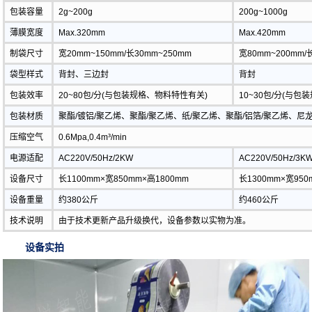
包装容量
2g~200g
200g~1000g
薄膜宽度
Max.320mm
Max.420mm
制袋尺寸
宽20mm~150mm/长30mm~250mm
宽80mm~200mm/
袋型样式
背封、三边封
背封
包装效率
20~80包/分(与包装规格、物料特性有关)
10~30包/分(与
包装材质
聚酯/镀铝/聚乙烯、聚酯/聚乙烯、纸/聚乙烯、聚酯/铝箔/聚乙烯、尼
压缩空气
0.6Mpa,0.4m³/min
电源适配
AC220V/50Hz/2KW
AC220V/50Hz/3K
设备尺寸
长1100mm×宽850mm×高1800mm
长1300mm×宽950
设备重量
约380公斤
约460公斤
技术说明
由于技术更新产品升级换代，设备参数以实物为准。
设备实拍