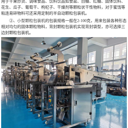
用于干果炒货、调味食品、饮料饮品如食盐、白糖、红糖、固体饮料、
花生、瓜子、葡萄干、枸杞子、干燥剂等颗粒状干性物料，对于蜜饯等
粘连易碎物料可还采用定制的半自动颗粒包装机。
②、
小型颗粒包装机
的包装规格一般在2-100克，用来包装各种形态
相对均匀的固体颗粒物料，背封颗粒包装机实现背封袋型，亦可选择三
边封颗粒包装机。