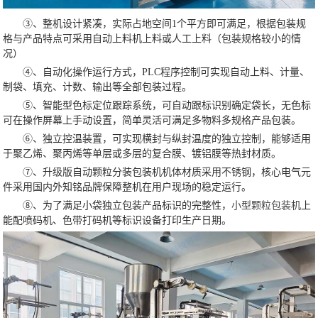
③、整机设计紧凑，实际占地空间1个平方即可满足，根据包装规
格与产品特点可采用自动上料机上料或人工上料（包装规格较小的情
况）
④、自动化操作运行方式，PLC程序控制可实现自动上料、计量、
制袋、填充、计数、输出等全部包装过程。
⑤、智能型色标定位跟踪系统，可自动跟标识别确定袋长，无色标
可在操作屏幕上手动设置，简单灵活可满足多物料多规格产品包装。
⑥、独立控温装置，可实现横封与纵封温度的独立控制，能够适用
于聚乙烯、聚丙烯等单层或多层的复合膜、镀铝膜等热封材质。
⑦、升级版自动颗粒分装包装机机体材质采用不锈钢，核心电气元
件采用国内外知铭品牌保障整机在用户现场的稳定运行。
⑧、为了满足小袋独立包装产品标识的完整性，
小型颗粒包装机
上
能配喷码机、色带打码机等标识设备打印生产日期。