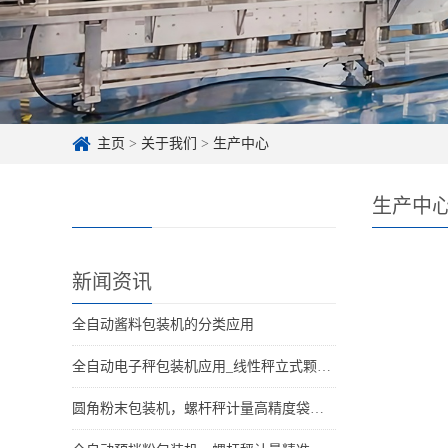
主页
>
关于我们
>
生产中心
生产中
新闻资讯
全自动酱料包装机的分类应用
全自动电子秤包装机应用_线性秤立式颗粒分装设备适用行业
圆角粉末包装机，螺杆秤计量高精度袋型更美观