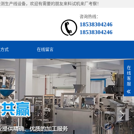
检测生产线设备，欢迎有需要的朋友来料试机来厂考察！
咨询热线：
18538304246
18538304246
系方式
在线留言
在
线
客
服