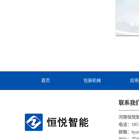
首页
包装机械
应用
联系我
河南恒悦
电话：1853
邮箱：hyzn